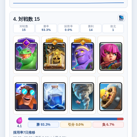
4. 対戦数 15
対戦数
勝率
採用率
勝利
敗北
15
93.3%
0.0%
14
1
勝 93.3%
引分 0.0%
負 6.7%
4.1
採用率7日推移