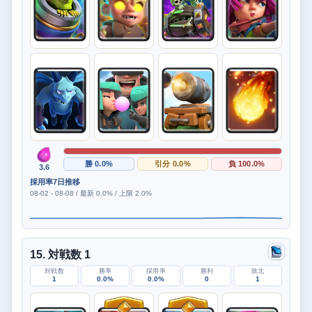
勝 0.0%
引分 0.0%
負 100.0%
3.6
採用率7日推移
08-02 - 08-08 / 最新 0.0% / 上限 2.0%
15. 対戦数 1
対戦数
勝率
採用率
勝利
敗北
1
0.0%
0.0%
0
1