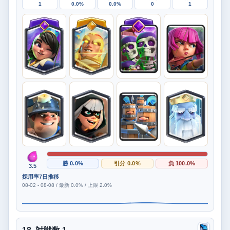
1
0.0%
0.0%
0
1
勝 0.0%
引分 0.0%
負 100.0%
3.5
採用率7日推移
08-02 - 08-08 / 最新 0.0% / 上限 2.0%