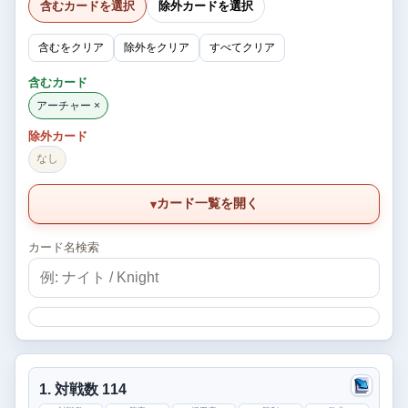
含むカードを選択
除外カードを選択
含むをクリア
除外をクリア
すべてクリア
含むカード
アーチャー ×
除外カード
なし
カード一覧を開く
カード名検索
1. 対戦数 114