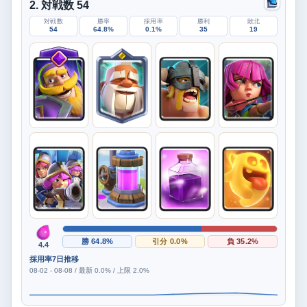
2. 対戦数 54
対戦数
勝率
採用率
勝利
敗北
54
64.8%
0.1%
35
19
勝 64.8%
引分 0.0%
負 35.2%
4.4
採用率7日推移
08-02 - 08-08 / 最新 0.0% / 上限 2.0%