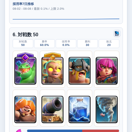
採用率7日推移
08-02 - 08-08 / 最新 0.1% / 上限 2.0%
6. 対戦数 50
対戦数
勝率
採用率
勝利
敗北
50
60.0%
0.0%
30
20