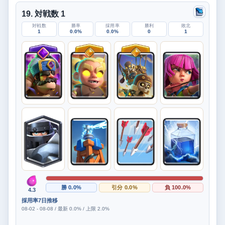
19. 対戦数 1
対戦数
勝率
採用率
勝利
敗北
1
0.0%
0.0%
0
1
勝 0.0%
引分 0.0%
負 100.0%
4.3
採用率7日推移
08-02 - 08-08 / 最新 0.0% / 上限 2.0%