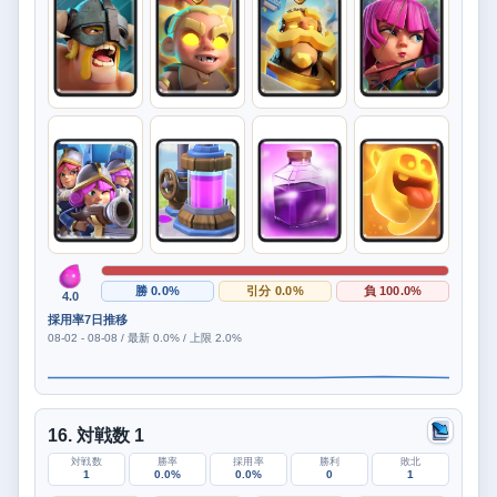
勝 0.0%
引分 0.0%
負 100.0%
4.0
採用率7日推移
08-02 - 08-08 / 最新 0.0% / 上限 2.0%
16. 対戦数 1
対戦数
勝率
採用率
勝利
敗北
1
0.0%
0.0%
0
1