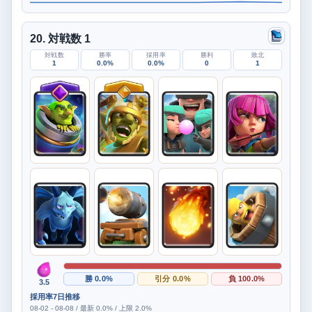
20. 対戦数 1
対戦数
勝率
採用率
勝利
敗北
1
0.0%
0.0%
0
1
勝 0.0%
引分 0.0%
負 100.0%
3.5
採用率7日推移
08-02 - 08-08 / 最新 0.0% / 上限 2.0%