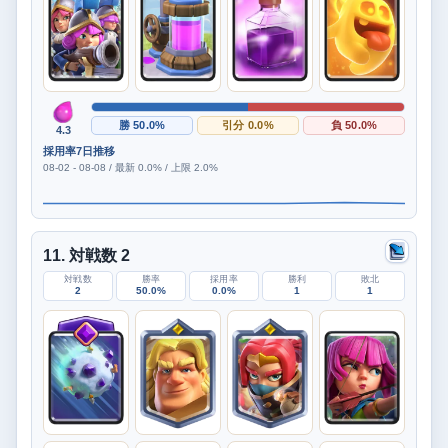
勝 50.0%
引分 0.0%
負 50.0%
4.3
採用率7日推移
08-02 - 08-08 / 最新 0.0% / 上限 2.0%
11. 対戦数 2
対戦数
勝率
採用率
勝利
敗北
2
50.0%
0.0%
1
1