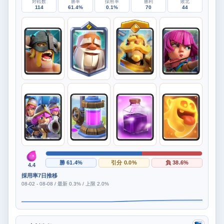
対戦数
勝率
採用率
勝利
敗北
114
61.4%
0.1%
70
44
勝 61.4%
引分 0.0%
負 38.6%
4.4
採用率7日推移
08-02 - 08-08 / 最新 0.3% / 上限 2.0%