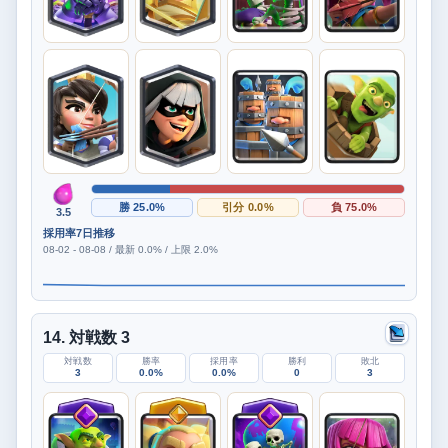
勝 25.0%
引分 0.0%
負 75.0%
3.5
採用率7日推移
08-02 - 08-08 / 最新 0.0% / 上限 2.0%
14. 対戦数 3
対戦数
勝率
採用率
勝利
敗北
3
0.0%
0.0%
0
3