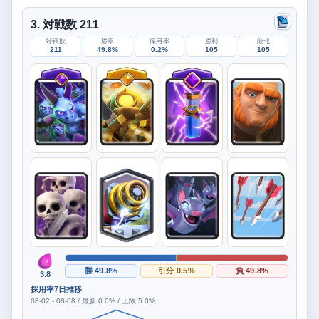
3. 対戦数 211
対戦数
勝率
採用率
勝利
敗北
211
49.8%
0.2%
105
105
勝 49.8%
引分 0.5%
負 49.8%
3.8
採用率7日推移
08-02 - 08-08 / 最新 0.0% / 上限 5.0%