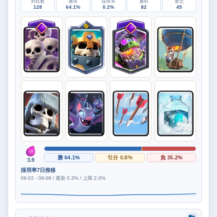
対戦数
勝率
採用率
勝利
敗北
128
64.1%
0.2%
82
45
勝 64.1%
引分 0.8%
負 35.2%
3.9
採用率7日推移
08-02 - 08-08 / 最新 0.3% / 上限 2.0%