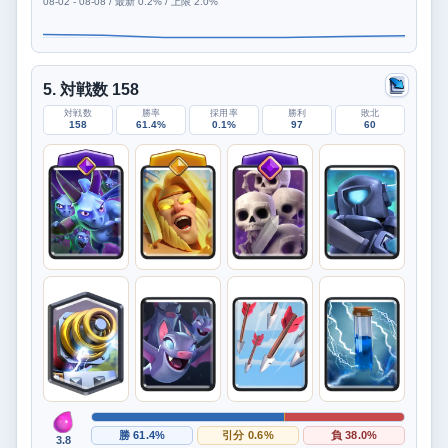
08-02 - 08-08 / 最新 0.2% / 上限 2.0%
5. 対戦数 158
対戦数
勝率
採用率
勝利
敗北
158
61.4%
0.1%
97
60
勝 61.4%
引分 0.6%
負 38.0%
3.8