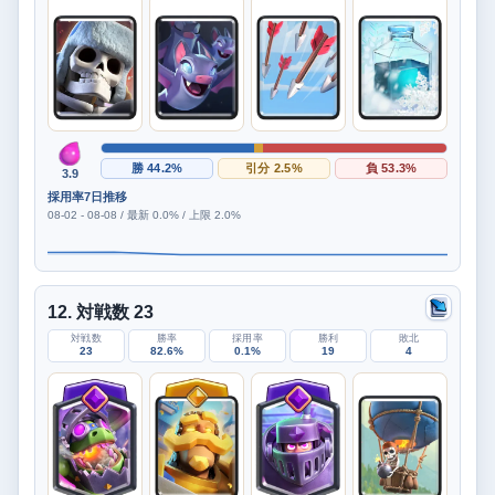
勝 44.2%
引分 2.5%
負 53.3%
3.9
採用率7日推移
08-02 - 08-08 / 最新 0.0% / 上限 2.0%
12. 対戦数 23
対戦数
勝率
採用率
勝利
敗北
23
82.6%
0.1%
19
4