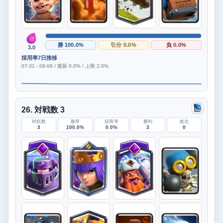
勝 100.0%
引分 0.0%
負 0.0%
3.0
採用率7日推移
07-31 - 08-06 / 最新 0.0% / 上限 2.0%
26. 対戦数 3
対戦数
勝率
採用率
勝利
敗北
3
100.0%
0.0%
3
0