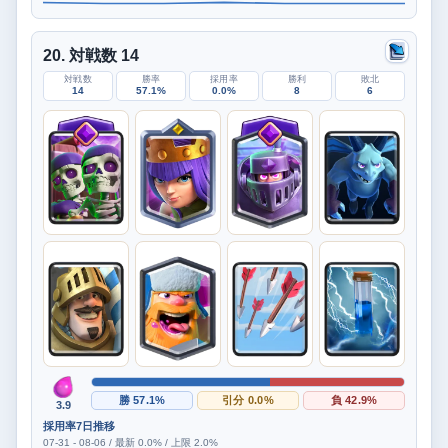
20. 対戦数 14
対戦数
勝率
採用率
勝利
敗北
14
57.1%
0.0%
8
6
勝 57.1%
引分 0.0%
負 42.9%
3.9
採用率7日推移
07-31 - 08-06 / 最新 0.0% / 上限 2.0%