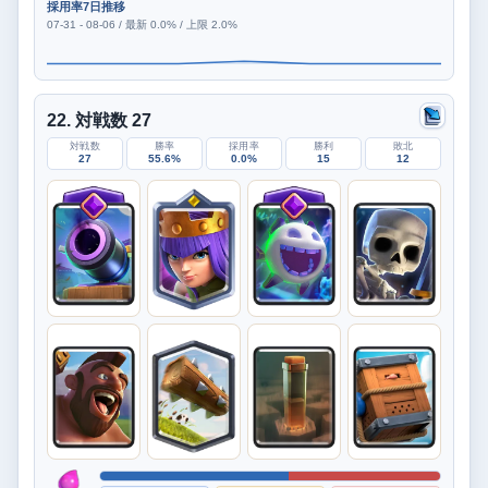
採用率7日推移
07-31 - 08-06 / 最新 0.0% / 上限 2.0%
22. 対戦数 27
対戦数
勝率
採用率
勝利
敗北
27
55.6%
0.0%
15
12