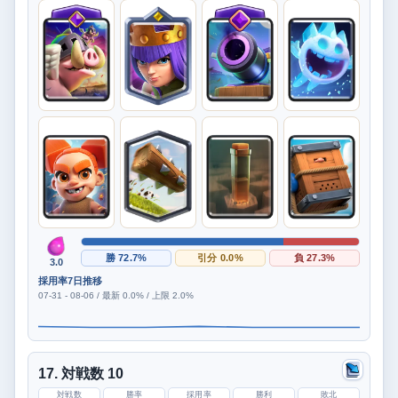
勝 72.7%
引分 0.0%
負 27.3%
3.0
採用率7日推移
07-31 - 08-06 / 最新 0.0% / 上限 2.0%
17. 対戦数 10
対戦数
勝率
採用率
勝利
敗北