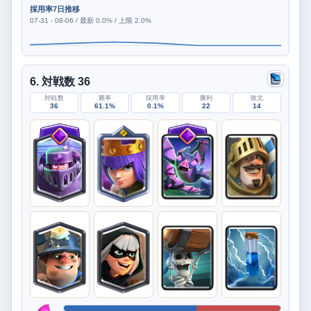
採用率7日推移
07-31 - 08-06 / 最新 0.0% / 上限 2.0%
6. 対戦数 36
対戦数
勝率
採用率
勝利
敗北
36
61.1%
0.1%
22
14