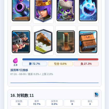
勝 72.7%
引分 0.0%
負 27.3%
2.9
採用率7日推移
07-31 - 08-06 / 最新 0.0% / 上限 2.0%
16. 対戦数 11
対戦数
勝率
採用率
勝利
敗北
11
72.7%
0.0%
8
3