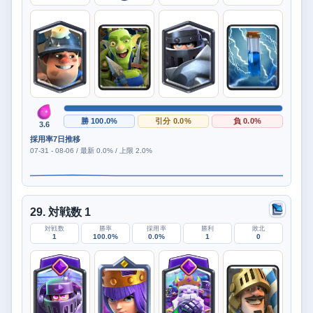
勝 100.0%
引分 0.0%
負 0.0%
3.6
採用率7日推移
07-31 - 08-06 / 最新 0.0% / 上限 2.0%
29. 対戦数 1
対戦数
勝率
採用率
勝利
敗北
1
100.0%
0.0%
1
0