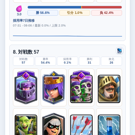
勝 56.6%
引分 1.0%
負 42.4%
3.0
採用率7日推移
07-31 - 08-06 / 最新 0.0% / 上限 2.0%
8. 対戦数 57
対戦数
勝率
採用率
勝利
敗北
57
54.4%
0.1%
31
26