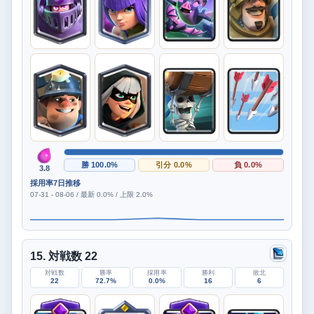
勝 100.0%
引分 0.0%
負 0.0%
3.8
採用率7日推移
07-31 - 08-06 / 最新 0.0% / 上限 2.0%
15. 対戦数 22
対戦数
勝率
採用率
勝利
敗北
22
72.7%
0.0%
16
6