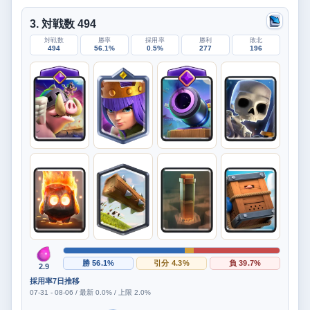
3. 対戦数 494
対戦数
勝率
採用率
勝利
敗北
494
56.1%
0.5%
277
196
勝 56.1%
引分 4.3%
負 39.7%
2.9
採用率7日推移
07-31 - 08-06 / 最新 0.0% / 上限 2.0%