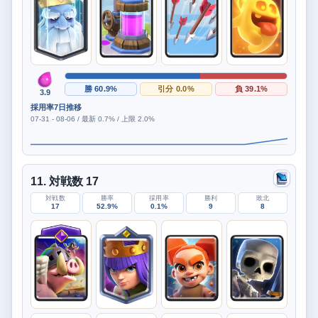
勝 60.9%
引分 0.0%
負 39.1%
3.9
採用率7日推移
07-31 - 08-06 / 最新 0.7% / 上限 2.0%
11. 対戦数 17
対戦数
勝率
採用率
勝利
敗北
17
52.9%
0.1%
9
8