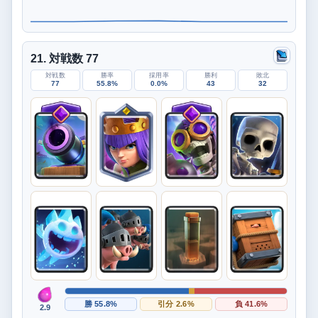
21. 対戦数 77
対戦数
勝率
採用率
勝利
敗北
77
55.8%
0.0%
43
32
勝 55.8%
引分 2.6%
負 41.6%
2.9