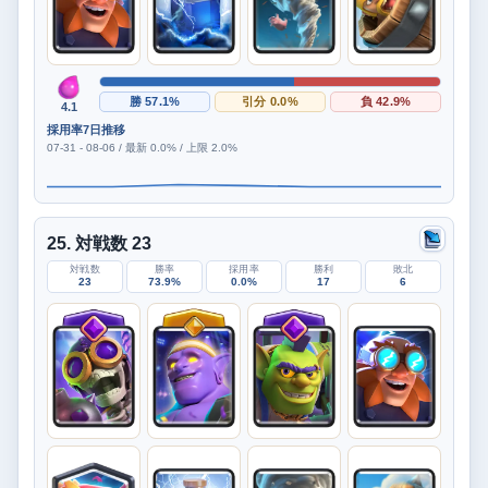
勝 57.1%
引分 0.0%
負 42.9%
4.1
採用率7日推移
07-31 - 08-06 / 最新 0.0% / 上限 2.0%
25. 対戦数 23
対戦数
勝率
採用率
勝利
敗北
23
73.9%
0.0%
17
6