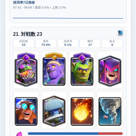
採用率7日推移
07-31 - 08-06 / 最新 0.0% / 上限 2.0%
21. 対戦数 23
対戦数
勝率
採用率
勝利
敗北
23
73.9%
0.1%
17
6