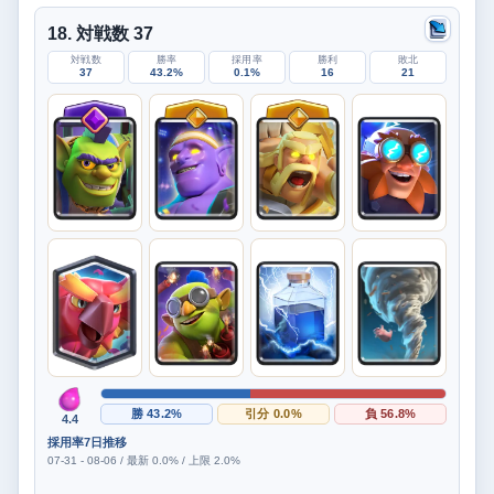
18. 対戦数 37
対戦数
勝率
採用率
勝利
敗北
37
43.2%
0.1%
16
21
勝 43.2%
引分 0.0%
負 56.8%
4.4
採用率7日推移
07-31 - 08-06 / 最新 0.0% / 上限 2.0%