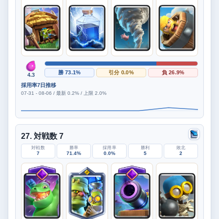
勝 73.1%
引分 0.0%
負 26.9%
4.3
採用率7日推移
07-31 - 08-06 / 最新 0.2% / 上限 2.0%
27. 対戦数 7
対戦数
勝率
採用率
勝利
敗北
7
71.4%
0.0%
5
2