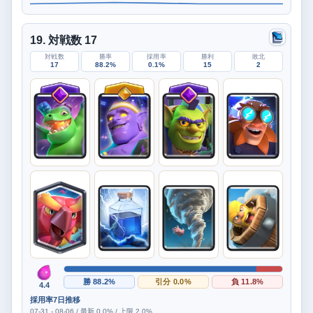
19. 対戦数 17
対戦数
勝率
採用率
勝利
敗北
17
88.2%
0.1%
15
2
勝 88.2%
引分 0.0%
負 11.8%
4.4
採用率7日推移
07-31 - 08-06 / 最新 0.0% / 上限 2.0%