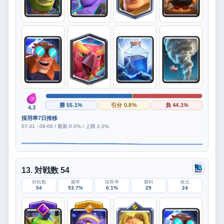
勝 55.1%
引分 0.8%
負 44.1%
4.3
採用率7日推移
07-31 - 08-06 / 最新 0.0% / 上限 2.0%
13. 対戦数 54
対戦数
勝率
採用率
勝利
敗北
54
53.7%
0.1%
29
24