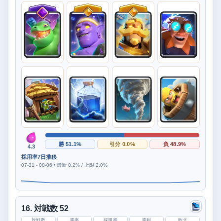
勝 51.1%
引分 0.0%
負 48.9%
4.3
採用率7日推移
07-31 - 08-06 / 最新 0.2% / 上限 2.0%
16. 対戦数 52
対戦数
勝率
採用率
勝利
敗北