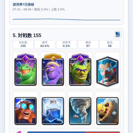
採用率7日推移
07-31 - 08-06 / 最新 0.0% / 上限 2.0%
5. 対戦数 155
対戦数
勝率
採用率
勝利
敗北
155
62.6%
0.2%
97
58