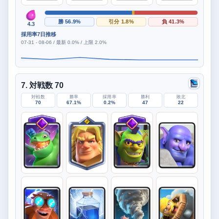
勝 56.9%
引分 1.8%
負 41.3%
4.3
採用率7日推移
07-31 - 08-06 / 最新 0.0% / 上限 2.0%
7. 対戦数 70
対戦数
勝率
採用率
勝利
敗北
70
67.1%
0.2%
47
22