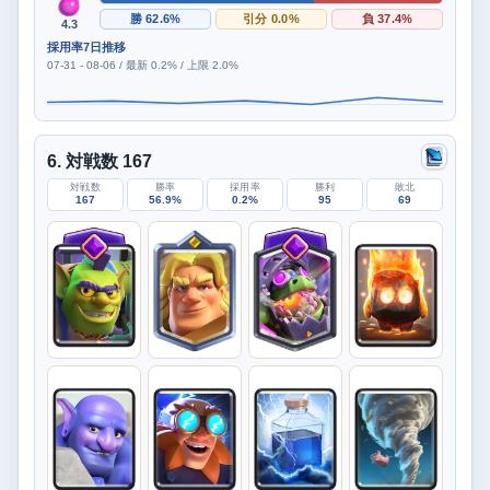
勝 62.6%
引分 0.0%
負 37.4%
4.3
採用率7日推移
07-31 - 08-06 / 最新 0.2% / 上限 2.0%
6. 対戦数 167
対戦数
勝率
採用率
勝利
敗北
167
56.9%
0.2%
95
69