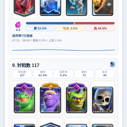
勝 53.5%
引分 2.0%
負 44.5%
4.3
採用率7日推移
07-31 - 08-06 / 最新 0.2% / 上限 2.0%
9. 対戦数 117
対戦数
勝率
採用率
勝利
敗北
117
61.5%
0.2%
72
45