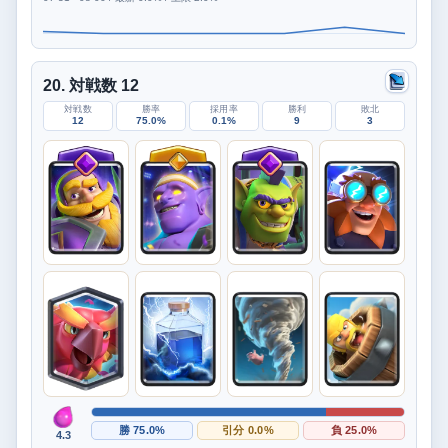
20. 対戦数 12
対戦数
勝率
採用率
勝利
敗北
12
75.0%
0.1%
9
3
勝 75.0%
引分 0.0%
負 25.0%
4.3