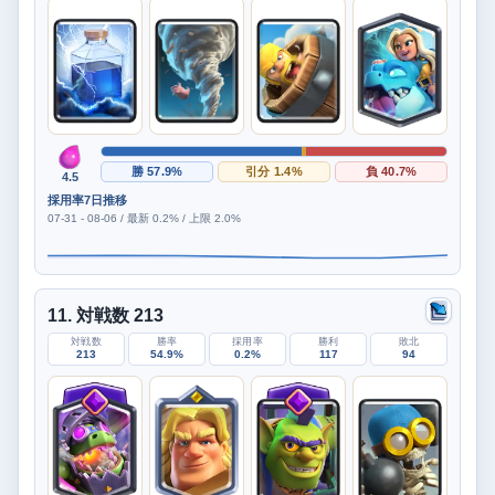
勝 57.9%
引分 1.4%
負 40.7%
4.5
採用率7日推移
07-31 - 08-06 / 最新 0.2% / 上限 2.0%
11. 対戦数 213
対戦数
勝率
採用率
勝利
敗北
213
54.9%
0.2%
117
94