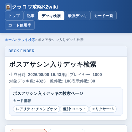
クラロワ攻略K2wiki
トップ
記事
デッキ検索
最強デッキ
カード一覧
カード使用率
ホーム
デッキ検索
ボスアサシン入りデッキ検索
DECK FINDER
ボスアサシン入りデッキ検索
生成日時:
2026/08/08 19:43
集計プレイヤー:
1000
対象デッキ数:
4323
一致件数:
106
表示件数:
30
ボスアサシン入りデッキの検索ページ
カード情報
レアリティ: チャンピオン
種別: ユニット
エリクサー: 6