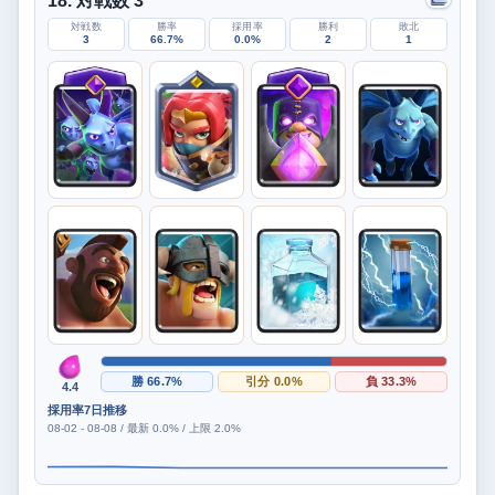
18. 対戦数 3
対戦数
勝率
採用率
勝利
敗北
3
66.7%
0.0%
2
1
勝 66.7%
引分 0.0%
負 33.3%
4.4
採用率7日推移
08-02 - 08-08 / 最新 0.0% / 上限 2.0%