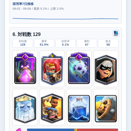
採用率7日推移
08-02 - 08-08 / 最新 0.1% / 上限 2.0%
6. 対戦数 129
対戦数
勝率
採用率
勝利
敗北
129
51.9%
0.1%
67
58