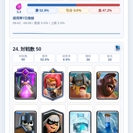
勝 52.8%
引分 0.0%
負 47.2%
3.3
採用率7日推移
08-02 - 08-08 / 最新 0.0% / 上限 2.0%
24. 対戦数 50
対戦数
勝率
採用率
勝利
敗北
50
52.0%
0.0%
26
24