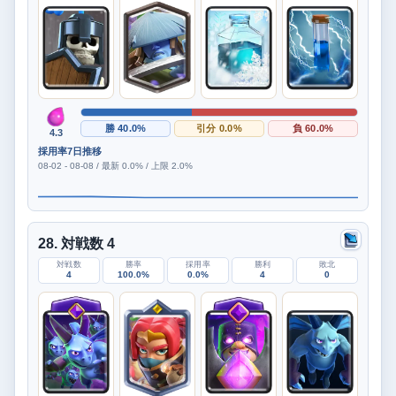
勝 40.0%
引分 0.0%
負 60.0%
4.3
採用率7日推移
08-02 - 08-08 / 最新 0.0% / 上限 2.0%
28. 対戦数 4
対戦数
勝率
採用率
勝利
敗北
4
100.0%
0.0%
4
0