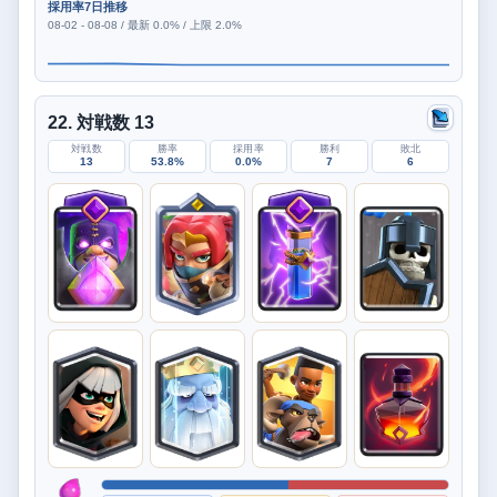
採用率7日推移
08-02 - 08-08 / 最新 0.0% / 上限 2.0%
22. 対戦数 13
対戦数
勝率
採用率
勝利
敗北
13
53.8%
0.0%
7
6