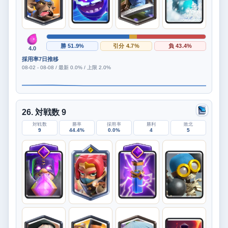
勝 51.9%
引分 4.7%
負 43.4%
4.0
採用率7日推移
08-02 - 08-08 / 最新 0.0% / 上限 2.0%
26. 対戦数 9
対戦数
勝率
採用率
勝利
敗北
9
44.4%
0.0%
4
5