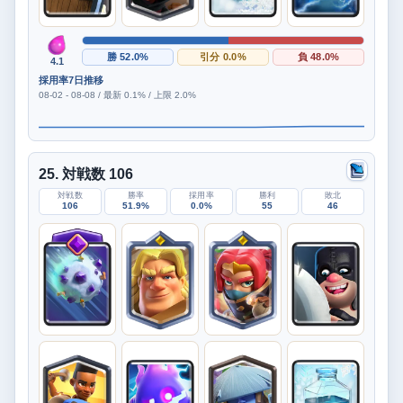
勝 52.0%
引分 0.0%
負 48.0%
4.1
採用率7日推移
08-02 - 08-08 / 最新 0.1% / 上限 2.0%
25. 対戦数 106
対戦数
勝率
採用率
勝利
敗北
106
51.9%
0.0%
55
46