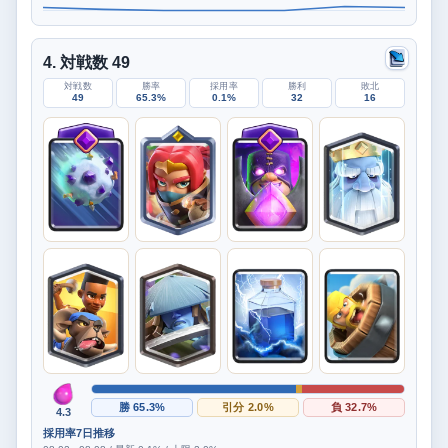
4. 対戦数 49
対戦数
勝率
採用率
勝利
敗北
49
65.3%
0.1%
32
16
勝 65.3%
引分 2.0%
負 32.7%
4.3
採用率7日推移