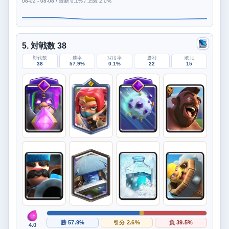
08-02 - 08-08 / 最新 0.1% / 上限 2.0%
5. 対戦数 38
対戦数
勝率
採用率
勝利
敗北
38
57.9%
0.1%
22
15
勝 57.9%
引分 2.6%
負 39.5%
4.0