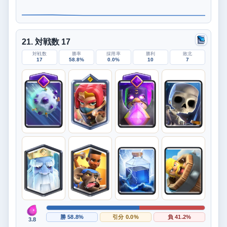
21. 対戦数 17
対戦数
勝率
採用率
勝利
敗北
17
58.8%
0.0%
10
7
勝 58.8%
引分 0.0%
負 41.2%
3.8