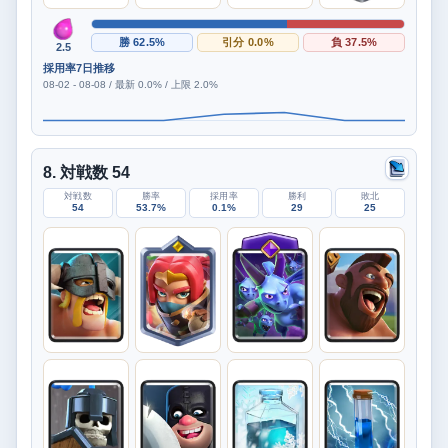
勝 62.5%
引分 0.0%
負 37.5%
2.5
採用率7日推移
08-02 - 08-08 / 最新 0.0% / 上限 2.0%
8. 対戦数 54
対戦数
勝率
採用率
勝利
敗北
54
53.7%
0.1%
29
25