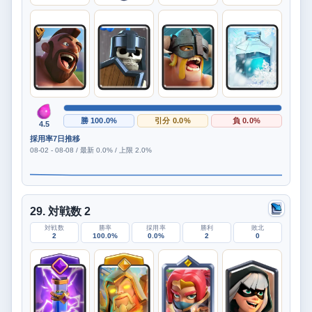
勝 100.0%
引分 0.0%
負 0.0%
4.5
採用率7日推移
08-02 - 08-08 / 最新 0.0% / 上限 2.0%
29. 対戦数 2
対戦数
勝率
採用率
勝利
敗北
2
100.0%
0.0%
2
0