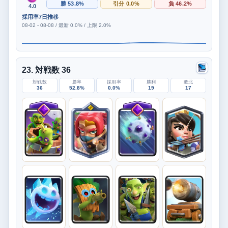
勝 53.8%
引分 0.0%
負 46.2%
4.0
採用率7日推移
08-02 - 08-08 / 最新 0.0% / 上限 2.0%
23. 対戦数 36
対戦数
勝率
採用率
勝利
敗北
36
52.8%
0.0%
19
17