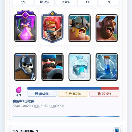
15
80.0%
0.0%
12
3
勝 80.0%
引分 0.0%
負 20.0%
4.3
採用率7日推移
08-02 - 08-08 / 最新 0.1% / 上限 2.0%