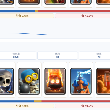
引分 1.6%
負 41.9%
採用率
勝利
敗北
0.5%
98
70
引分 4.0%
負 40.0%