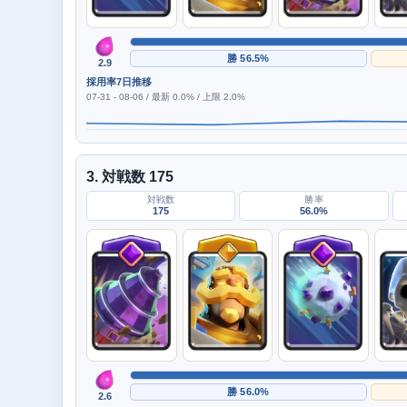
勝 56.5%
2.9
採用率7日推移
07-31 - 08-06 / 最新 0.0% / 上限 2.0%
3. 対戦数 175
対戦数
勝率
175
56.0%
勝 56.0%
2.6