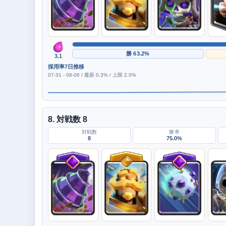
勝 63.2%
3.1
採用率7日推移
07-31 - 08-06 / 最新 0.3% / 上限 2.0%
8. 対戦数 8
対戦数
勝率
8
75.0%