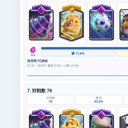
勝 71.6%
3.1
採用率7日推移
07-31 - 08-06 / 最新 0.0% / 上限 10.0%
7. 対戦数 76
対戦数
勝率
76
63.2%