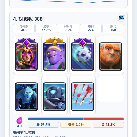
4. 対戦数 388
対戦数
勝率
採用率
勝利
敗北
388
57.7%
0.6%
224
160
勝 57.7%
引分 1.0%
負 41.2%
4.0
採用率7日推移