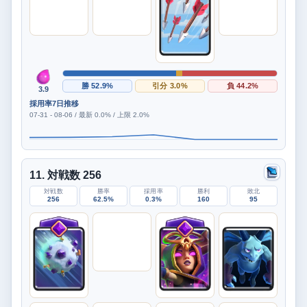
勝 52.9%
引分 3.0%
負 44.2%
3.9
採用率7日推移
07-31 - 08-06 / 最新 0.0% / 上限 2.0%
11. 対戦数 256
対戦数
勝率
採用率
勝利
敗北
256
62.5%
0.3%
160
95