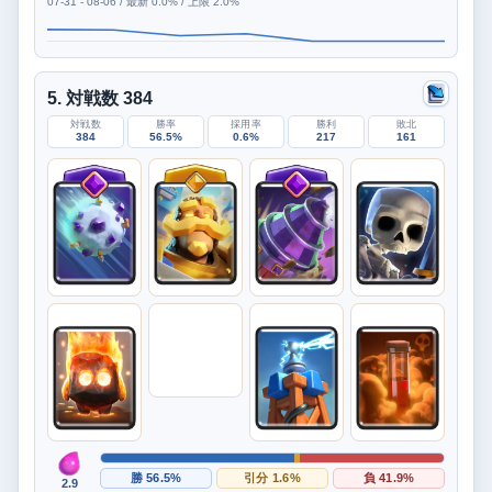
07-31 - 08-06 / 最新 0.0% / 上限 2.0%
5. 対戦数 384
対戦数
勝率
採用率
勝利
敗北
384
56.5%
0.6%
217
161
勝 56.5%
引分 1.6%
負 41.9%
2.9