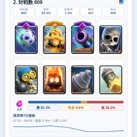
2. 対戦数 809
対戦数
勝率
採用率
勝利
敗北
809
55.3%
1.3%
447
309
勝 55.3%
引分 6.6%
負 38.2%
2.8
採用率7日推移
07-31 - 08-06 / 最新 0.3% / 上限 2.0%