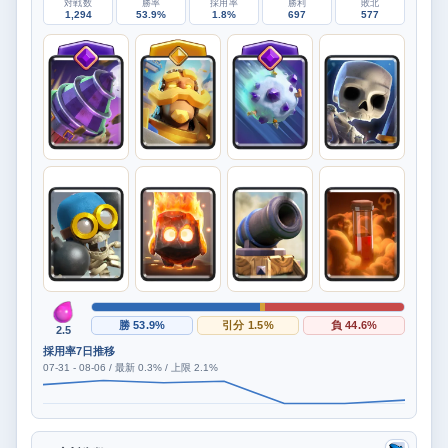
対戦数
勝率
採用率
勝利
敗北
1,294
53.9%
1.8%
697
577
勝 53.9%
引分 1.5%
負 44.6%
2.5
採用率7日推移
07-31 - 08-06 / 最新 0.3% / 上限 2.1%