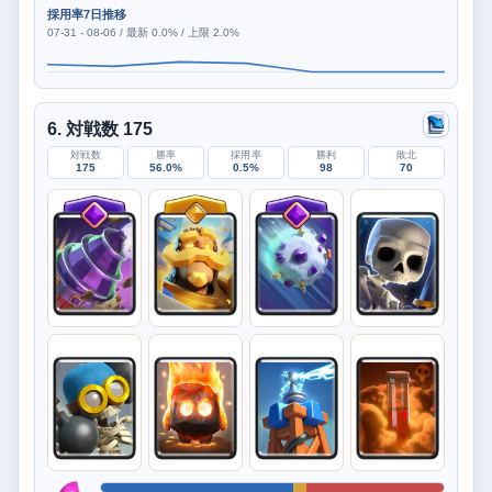
採用率7日推移
07-31 - 08-06 / 最新 0.0% / 上限 2.0%
6. 対戦数 175
対戦数
勝率
採用率
勝利
敗北
175
56.0%
0.5%
98
70