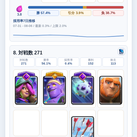
勝 57.4%
引分 3.9%
負 38.7%
3.8
採用率7日推移
07-31 - 08-06 / 最新 0.3% / 上限 2.0%
8. 対戦数 271
対戦数
勝率
採用率
勝利
敗北
271
56.1%
0.4%
152
113