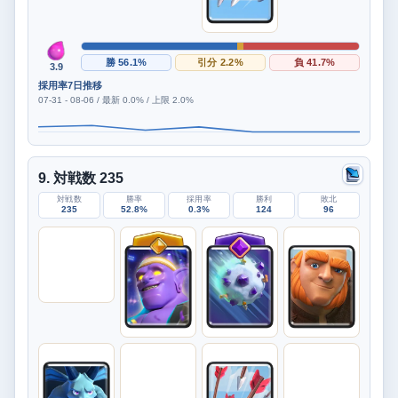
勝 56.1%
引分 2.2%
負 41.7%
3.9
採用率7日推移
07-31 - 08-06 / 最新 0.0% / 上限 2.0%
9. 対戦数 235
対戦数
勝率
採用率
勝利
敗北
235
52.8%
0.3%
124
96