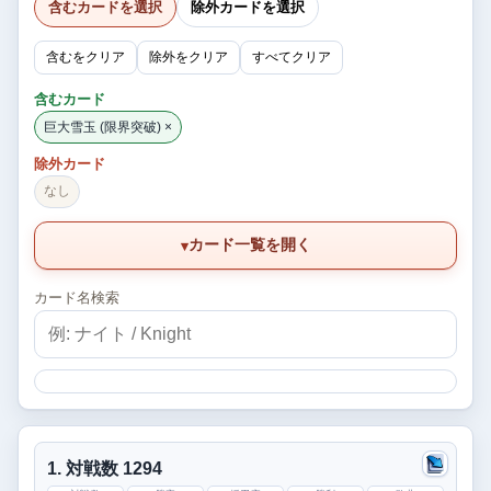
含むカードを選択
除外カードを選択
含むをクリア
除外をクリア
すべてクリア
含むカード
巨大雪玉 (限界突破) ×
除外カード
なし
カード一覧を開く
カード名検索
1. 対戦数 1294