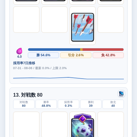
勝 54.6%
引分 2.6%
負 42.8%
4.0
採用率7日推移
07-31 - 08-06 / 最新 0.0% / 上限 2.0%
13. 対戦数 80
対戦数
勝率
採用率
勝利
敗北
80
48.8%
0.3%
39
40