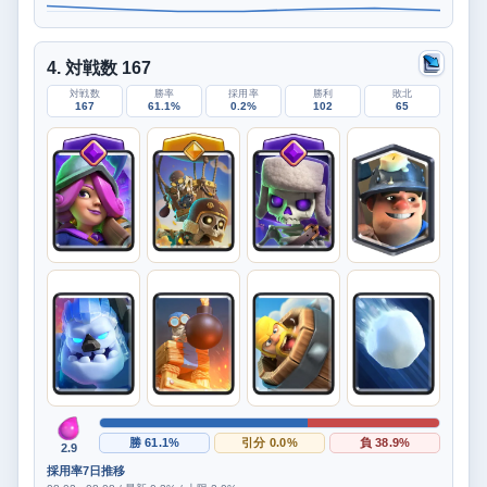
4. 対戦数 167
対戦数
勝率
採用率
勝利
敗北
167
61.1%
0.2%
102
65
勝 61.1%
引分 0.0%
負 38.9%
2.9
採用率7日推移