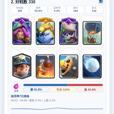
2. 対戦数 330
対戦数
勝率
採用率
勝利
敗北
330
55.8%
0.3%
184
144
勝 55.8%
引分 0.6%
負 43.6%
2.9
採用率7日推移
08-02 - 08-08 / 最新 0.3% / 上限 2.0%