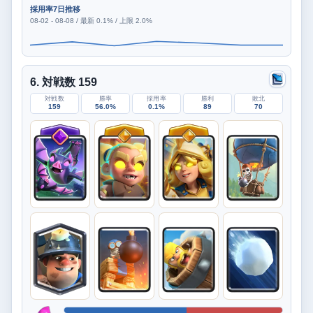
採用率7日推移
08-02 - 08-08 / 最新 0.1% / 上限 2.0%
6. 対戦数 159
対戦数
勝率
採用率
勝利
敗北
159
56.0%
0.1%
89
70