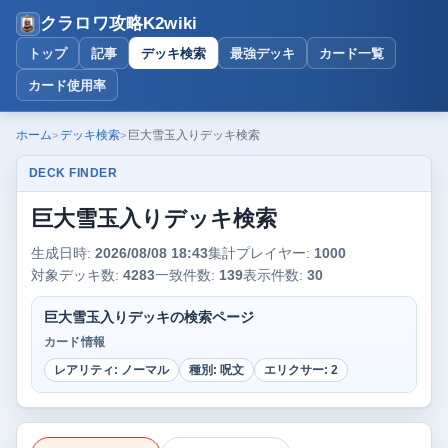
クラロワ攻略K2wiki
トップ
記事
デッキ検索
最強デッキ
カード一覧
カード使用率
ホーム
デッキ検索
巨大雪玉入りデッキ検索
DECK FINDER
巨大雪玉入りデッキ検索
生成日時:
2026/08/08 18:43
集計プレイヤー:
1000
対象デッキ数:
4283
一致件数:
139
表示件数:
30
巨大雪玉入りデッキの検索ページ
カード情報
レアリティ: ノーマル
種別: 呪文
エリクサー: 2