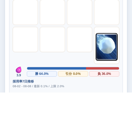
勝 64.0%
引分 0.0%
負 36.0%
3.9
採用率7日推移
08-02 - 08-08 / 最新 0.1% / 上限 2.0%
17. 対戦数 111
対戦数
勝率
採用率
勝利
敗北