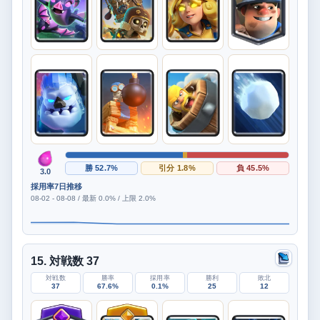
勝 52.7%
引分 1.8%
負 45.5%
3.0
採用率7日推移
08-02 - 08-08 / 最新 0.0% / 上限 2.0%
15. 対戦数 37
対戦数
勝率
採用率
勝利
敗北
37
67.6%
0.1%
25
12